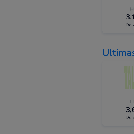
H
3
De 
Ultimas
H
3
De 