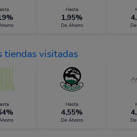
asta
Hasta
,19%
1,95%
4
Ahorro
De Ahorro
De
 tiendas visitadas
asta
Hasta
,64%
4,55%
4
Ahorro
De Ahorro
De