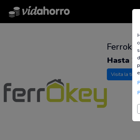
H
c
Ferroke
s
d
Hasta 2
p
e
Visita la tien
P
P