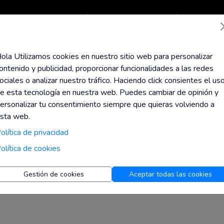
Todas las tiendas
Top Códigos
Calcula tu Jubilación
Ayuda
Blog
ola Utilizamos cookies en nuestro sitio web para personalizar
ontenido y publicidad, proporcionar funcionalidades a las redes
y
ociales o analizar nuestro tráfico. Haciendo click consientes el us
e esta tecnología en nuestra web. Puedes cambiar de opinión y
,73% de
Reembolso
ersonalizar tu consentimiento siempre que quieras volviendo a
sta web.
da
olítica de privacidad
olítica de cookies
Gestión de cookies
Aceptar todas las cookies