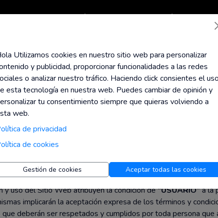
Todas las tiendas
Top Códigos
Calcula tu Jubilación
Ayuda
Blog
ola Utilizamos cookies en nuestro sitio web para personalizar
ontenido y publicidad, proporcionar funcionalidades a las redes
ociales o analizar nuestro tráfico. Haciendo click consientes el us
 LEGAL DE VIDAHOR
e esta tecnología en nuestra web. Puedes cambiar de opinión y
ersonalizar tu consentimiento siempre que quieras volviendo a
sta web.
olítica de privacidad
.
olítica de cookies
gal regula las condiciones de acceso, uso y navegación del Sitio
Gestión de cookies
Aceptar todas las cookies
om
(en adelante, el Sitio Web).
n y uso del Sitio Web atribuyen la condición de
“USUARIO”
a la 
mismas implicarán la aceptación expresa de los términos y condic
que deberán ser respetados y cumplidos por toda persona que 