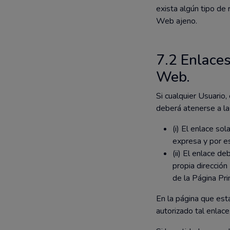
exista algún tipo de
Web ajeno.
7.2 Enlaces
Web.
Si cualquier Usuario
deberá atenerse a la
(i) El enlace so
expresa y por 
(ii) El enlace de
propia direcció
de la Página Pri
En la página que es
autorizado tal enla