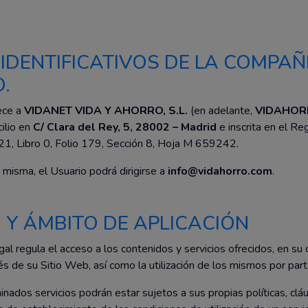
 IDENTIFICATIVOS DE LA COMPAÑ
.
ece a
VIDANET VIDA Y AHORRO, S.L.
(en adelante,
VIDAHOR
ilio en
C/ Clara del Rey, 5, 28002 – Madrid
e inscrita en el Re
1, Libro 0, Folio 179, Sección 8, Hoja M 659242.
 misma, el Usuario podrá dirigirse a
info@vidahorro.com
.
O Y ÁMBITO DE APLICACIÓN
al regula el acceso a los contenidos y servicios ofrecidos, en su 
e su Sitio Web, así como la utilización de los mismos por parte
nados servicios podrán estar sujetos a sus propias políticas, clá