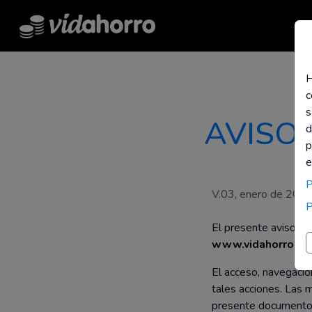
H
c
s
AVISO
d
p
e
P
V.03, enero de 2022
P
El presente aviso le
www.vidahorro.c
El acceso, navegació
tales acciones. Las 
presente documento 