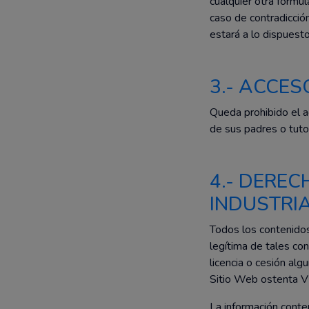
cualquier otra fórmul
caso de contradicció
estará a lo dispuesto
3.- ACCES
Queda prohibido el 
de sus padres o tuto
4.- DEREC
INDUSTRI
Todos los contenido
legítima de tales con
licencia o cesión alg
Sitio Web ostenta V
La información conten