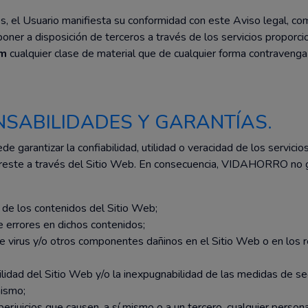
icios, el Usuario manifiesta su conformidad con este Aviso legal, 
o poner a disposición de terceros a través de los servicios proporc
om
cualquier clase de material que de cualquier forma contravenga 
NSABILIDADES Y GARANTÍAS.
arantizar la confiabilidad, utilidad o veracidad de los servicio
preste a través del Sitio Web. En consecuencia, VIDAHORRO no g
ad de los contenidos del Sitio Web;
 de errores en dichos contenidos;
a de virus y/o otros componentes dañinos en el Sitio Web o en los 
abilidad del Sitio Web y/o la inexpugnabilidad de las medidas de s
ismo;
perjuicios que causen, a sí mismo o a un tercero, cualquier persona 