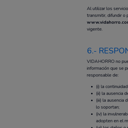
Al utilizar los serv
transmitir, difundir 
www.vidahorro.c
vigente.
6.- RESPO
VIDAHORRO no puede g
información que se 
responsable de:
(i) la continuid
(ii) la ausencia
(iii) la ausenci
lo soportan;
(iv) la invulner
adopten en el m
(vi) los daños o 