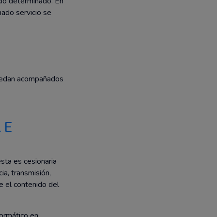
icio determinado. En
nado servicio se
ccedan acompañados
 E
ta es cesionaria
ia, transmisión,
e el contenido del
formático en