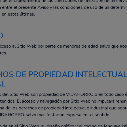
a de establecimiento de las condiciones de utilización de un serv
n entre el presente Aviso y las condiciones de uso de un determi
 en estas últimas.
O
acceso al Sitio Web por parte de menores de edad, salvo que a
res.
HOS DE PROPIEDAD INTELECTUAL
AL
s del Sitio Web son propiedad de VIDAHORRO o en todo caso és
tenidos. El acceso y navegación por Sitio Web no implicará renunc
una de los derechos de propiedad intelectual e industrial que sobr
IDAHORRO, salvo manifestación expresa en tal sentido.
ida en el Sitio Web, su diseño gráfico y el código de lenguaje in