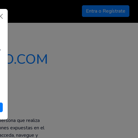
Entra o Regístrate
o
RO.COM
 Web
persona que realiza
iones expuestas en el
acceda, navegue y