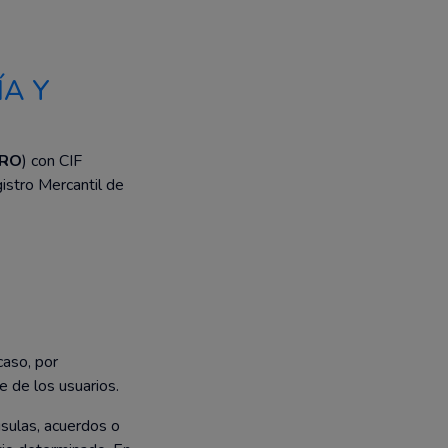
ÍA Y
RO
) con CIF
gistro Mercantil de
caso, por
 de los usuarios.
usulas, acuerdos o