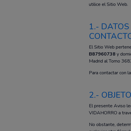
utilice el Sitio Web.
1.- DATOS
CONTACTO
El Sitio Web perten
B87960738
y domic
Madrid al Tomo 3682
Para contactar con la
2.- OBJET
El presente Aviso leg
VIDAHORRO a través d
No obstante, determi