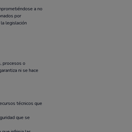
comprometiéndose a no
ionados por
la legislación
s, procesos o
arantiza ni se hace
recursos técnicos que
eguridad que se
que infrinja las