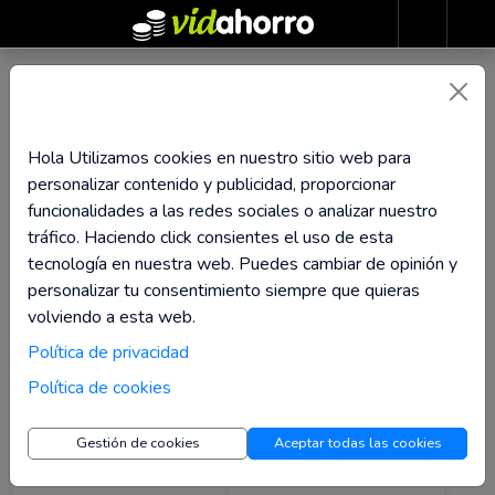
Volver
Destacadas
Nombre ascendente
Buscar por palabra
Categorías
Ordernar por
Salud
Más populares
(34)
Cancelar
Salud
Destacadas primero
(34)
Cancelar
Aplicar
Cancelar
Antiguas primero
Hola Utilizamos cookies en nuestro sitio web para
ORDERNAR POR
Novedades
personalizar contenido y publicidad, proporcionar
Taza de reembolso
funcionalidades a las redes sociales o analizar nuestro
Cancelar
tráfico. Haciendo click consientes el uso de esta
Filtros
tecnología en nuestra web. Puedes cambiar de opinión y
personalizar tu consentimiento siempre que quieras
BUSCAR POR PALABRA
CATEGORÍAS
volviendo a esta web.
Política de privacidad
Política de cookies
Gestión de cookies
Aceptar todas las cookies