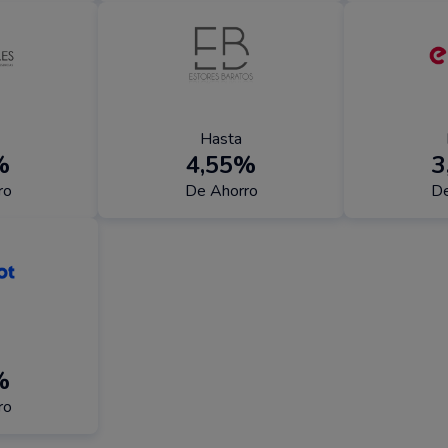
Hasta
%
4,55%
3
ro
De Ahorro
De
%
ro