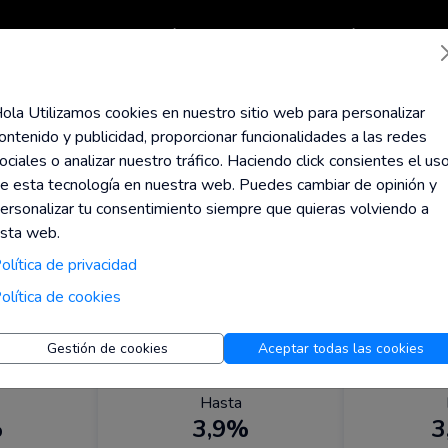
Todas las tiendas
Top Códigos
Calcula tu Jubilación
Ayuda
Blog
ola Utilizamos cookies en nuestro sitio web para personalizar
ontenido y publicidad, proporcionar funcionalidades a las redes
ociales o analizar nuestro tráfico. Haciendo click consientes el us
e esta tecnología en nuestra web. Puedes cambiar de opinión y
ersonalizar tu consentimiento siempre que quieras volviendo a
sta web.
olítica de privacidad
olítica de cookies
Gestión de cookies
Aceptar todas las cookies
Hasta
%
3,9%
3