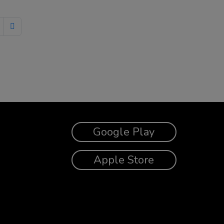
Google Play
Apple Store
Facebook
Twitter
Linkedin
Instagram