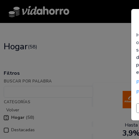
H
c
Hogar
(58)
s
d
p
e
Filtros
BUSCAR POR PALABRA
P
P
CATEGORÍAS
Volver
Hogar
(58)
Hasta
Destacadas
3,9