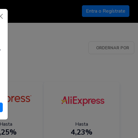
Entra o Regístrate
ORDERNAR POR
o
Nombre ascendente
Más populares
Destacadas primero
Antiguas primero
Novedades
Taza de reembolso
Cancelar
Hasta
Hasta
,25%
4,23%