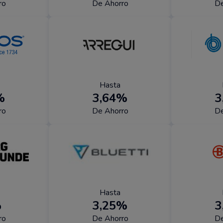
ro
De Ahorro
De
Hasta
%
3,64%
3
ro
De Ahorro
De
Hasta
%
3,25%
3
ro
De Ahorro
De