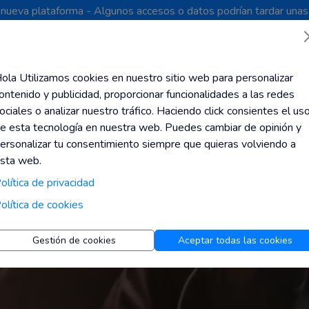
a nueva plataforma - Algunos accesos o datos podrían tardar unas
Todas las tiendas
Top Códigos
Calcula tu Jubilación
Ayuda
Blog
ola Utilizamos cookies en nuestro sitio web para personalizar
ontenido y publicidad, proporcionar funcionalidades a las redes
Lo sentimos este comercio no existe o ya no es válido
ociales o analizar nuestro tráfico. Haciendo click consientes el us
e esta tecnología en nuestra web. Puedes cambiar de opinión y
ersonalizar tu consentimiento siempre que quieras volviendo a
sta web.
olítica de privacidad
olítica de cookies
Gestión de cookies
Aceptar todas las cookies