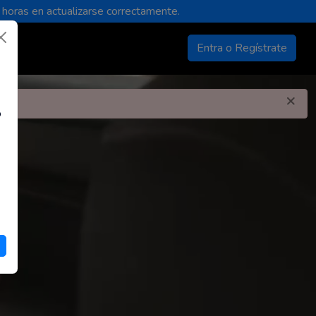
 horas en actualizarse correctamente.
Entra o Regístrate
×
o