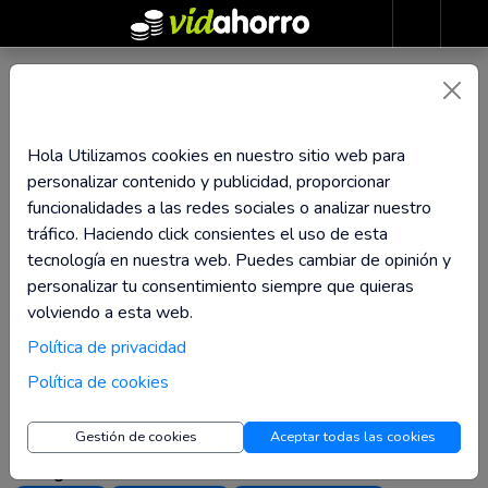
Katanamart
Hola Utilizamos cookies en nuestro sitio web para
Hasta 3,19% de
personalizar contenido y publicidad, proporcionar
Reembolso
funcionalidades a las redes sociales o analizar nuestro
tráfico. Haciendo click consientes el uso de esta
Visita la tienda
tecnología en nuestra web. Puedes cambiar de opinión y
personalizar tu consentimiento siempre que quieras
volviendo a esta web.
Descubre la calidad artesanal de Katanamart, con envíos
Política de privacidad
gratis para pedidos superiores a 99€. ¡Visita la tienda y elige
Política de cookies
tu espada perfecta!
Gestión de cookies
Aceptar todas las cookies
Categorías