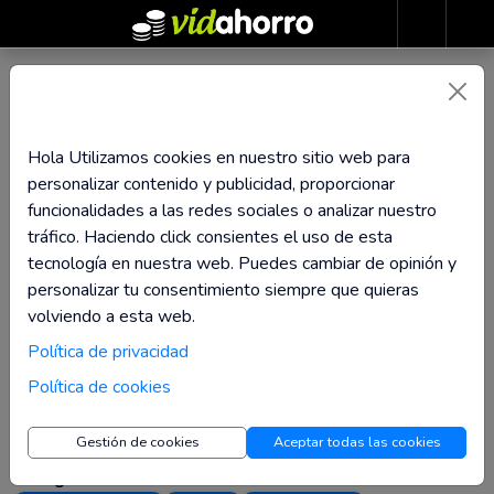
Imosver.com
Hola Utilizamos cookies en nuestro sitio web para
Hasta 4,55% de
personalizar contenido y publicidad, proporcionar
Reembolso
funcionalidades a las redes sociales o analizar nuestro
tráfico. Haciendo click consientes el uso de esta
Visita la tienda
tecnología en nuestra web. Puedes cambiar de opinión y
personalizar tu consentimiento siempre que quieras
volviendo a esta web.
Descubre el mundo de libros en Imosver.com con envío
Política de privacidad
gratuito en 24h. Visita la tienda y encuentra tu próxima
Política de cookies
aventura literaria hoy mismo.
Gestión de cookies
Aceptar todas las cookies
Categorías